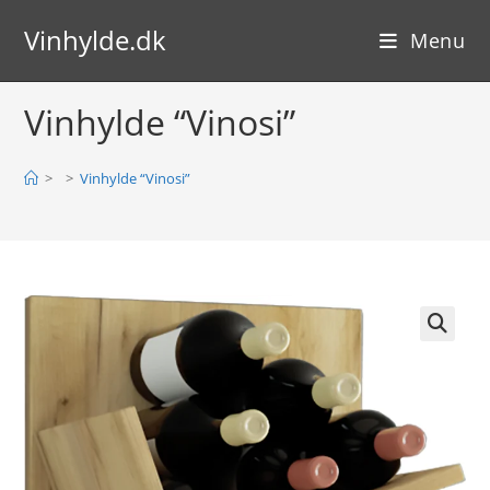
Skip
Vinhylde.dk
to
Menu
content
Vinhylde “Vinosi”
>
>
Vinhylde “Vinosi”
🔍